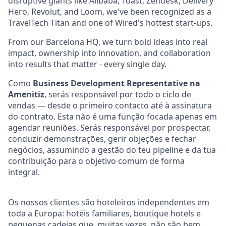
disruptive giants like Alibaba, Toast, Zendesk, Delivery
Hero, Revolut, and Loom, we've been recognized as a
TravelTech Titan and one of Wired's hottest start-ups.
From our Barcelona HQ, we turn bold ideas into real
impact, ownership into innovation, and collaboration
into results that matter - every single day.
Como
Business Development Representative na
Amenitiz
, serás responsável por todo o ciclo de
vendas — desde o primeiro contacto até à assinatura
do contrato. Esta não é uma função focada apenas em
agendar reuniões. Serás responsável por prospectar,
conduzir demonstrações, gerir objeções e fechar
negócios, assumindo a gestão do teu pipeline e da tua
contribuição para o objetivo comum de forma
integral.
Os nossos clientes são hoteleiros independentes em
toda a Europa: hotéis familiares, boutique hotels e
pequenas cadeias que, muitas vezes, não são bem